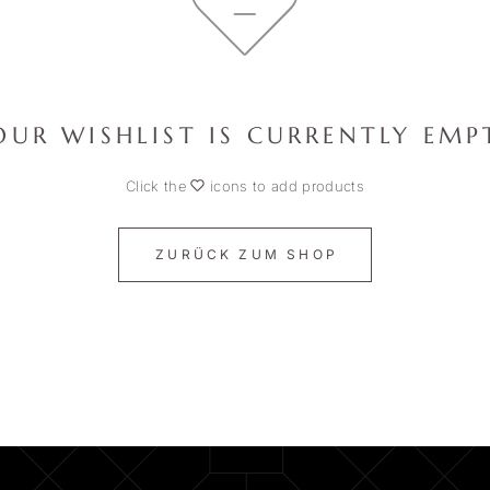
OUR WISHLIST IS CURRENTLY EMP
Click the
icons to add products
ZURÜCK ZUM SHOP