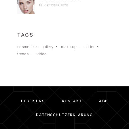
18. OKTOBER 2020
TAGS
cosmetic
gallery
make up
slider
trends
video
UEBER UNS
KONTAKT
AGB
DATENSCHUTZERKLÄRUNG